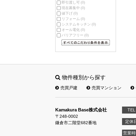
即引渡し可
(0)
現在募集中
(0)
値下げ
(0)
リフォーム
(0)
システムキッチン
(0)
オール電化
(0)
バリアフリー
(0)
すべてのこだわり条件を見る
物件種別から探す
売買戸建
売買マンション
Kamakura Base株式会社
TEL
〒248-0002
定休
鎌倉市二階堂682番地
営業時