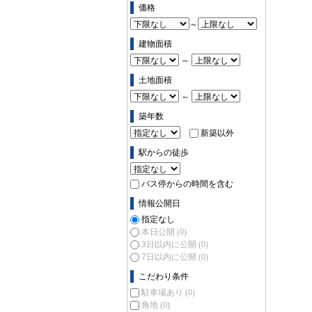
価格
～
建物面積
～
土地面積
～
築年数
新築以外
駅からの徒歩
バス停からの時間を含む
情報公開日
指定なし
本日公開
(0)
3日以内に公開
(0)
7日以内に公開
(0)
こだわり条件
駐車場あり
(0)
角地
(0)