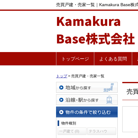
売買戸建・売家一覧｜Kamakura Base株
Kamakura
Base株式会社
トップページ
よくある質問
トップ
>
売買戸建・売家一覧
売
地域から探す
沿線・駅から探す
物件の条件で絞り込む
物件種別
一戸建て (0)
テラスハウ
ス (0)